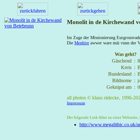
Monolit in de Kirchewand 
Im Zuge der Missionierung Eurgrousvadde
Die
Menhire
awwer ware mäi vunn der Ver
Was geht?
Gäschend
:
8
Kreis
:
B
Bundesland
:
B
Bildnome
:
j
Geknipst am
:
0
all photos © klaus rädecke, 1996-2
Impressum
Der folgende Link führt zu einer Webseite, f
http://www.megalithic.co.uk/ar