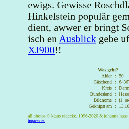
ewigs. Gewisse Roschd
Hinkelstein populär ge
dient, awwer er bringt 
isch en
Ausblick
gebe uf
XJ900
!!
Was geht?
Alder
:
50
Gäschend
:
6436
Kreis
:
Darm
Bundesland
:
Hess
Bildnome
:
j1_ra
Geknipst am
:
13.10
all photos © klaus rädecke, 1996-2020 & johanna haa
Impressum