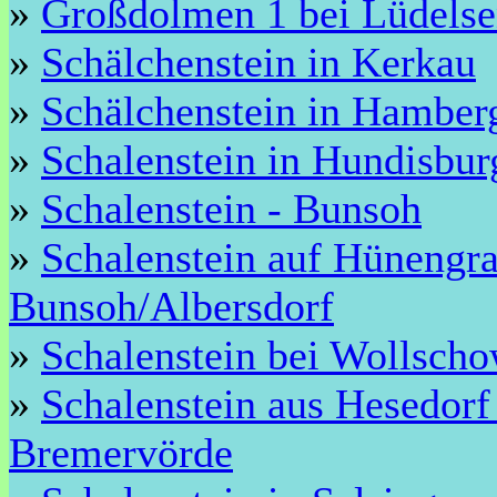
»
Großdolmen 1 bei Lüdels
»
Schälchenstein in Kerkau
»
Schälchenstein in Hamber
»
Schalenstein in Hundisbur
»
Schalenstein - Bunsoh
»
Schalenstein auf Hünengra
Bunsoh/Albersdorf
»
Schalenstein bei Wollsch
»
Schalenstein aus Hesedorf
Bremervörde