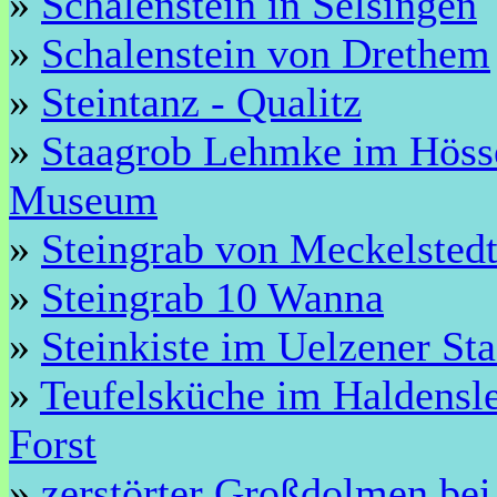
»
Schalenstein in Selsingen
»
Schalenstein von Drethem
»
Steintanz - Qualitz
»
Staagrob Lehmke im Höss
Museum
»
Steingrab von Meckelsted
»
Steingrab 10 Wanna
»
Steinkiste im Uelzener St
»
Teufelsküche im Haldensl
Forst
»
zerstörter Großdolmen bei