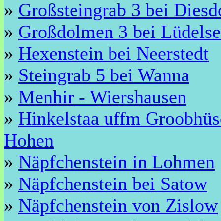
»
Großsteingrab 3 bei Diesd
»
Großdolmen 3 bei Lüdels
»
Hexenstein bei Neerstedt
»
Steingrab 5 bei Wanna
»
Menhir - Wiershausen
»
Hinkelstaa uffm Groobhüs
Hohen
»
Näpfchenstein in Lohmen
»
Näpfchenstein bei Satow
»
Näpfchenstein von Zislow