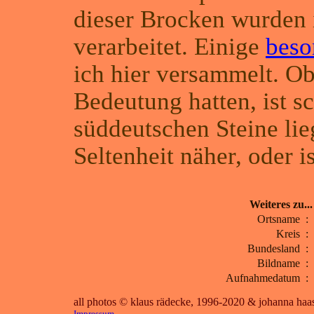
dieser Brocken wurden 
verarbeitet. Einige
beso
ich hier versammelt. Ob
Bedeutung hatten, ist s
süddeutschen Steine li
Seltenheit näher, oder 
Weiteres zu...
Ortsname
:
Kreis
:
Bundesland
:
Bildname
:
Aufnahmedatum
:
all photos © klaus rädecke, 1996-2020 & johanna ha
Impressum