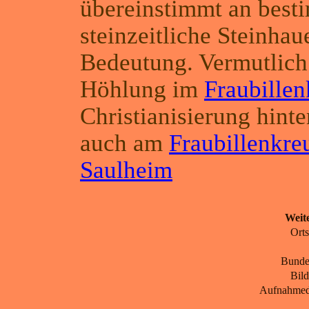
übereinstimmt an best
steinzeitliche Steinhau
Bedeutung. Vermutlich 
Höhlung im
Fraubillen
Christianisierung hinte
auch am
Fraubillenkre
Saulheim
Weite
Ort
Bunde
Bil
Aufnahme