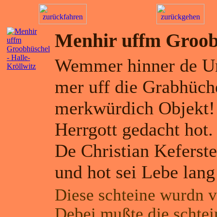
Menhir uffm Groobh
Wemmer hinner de Uni
mer uff die Grabhüche
merkwürdich Objekt!
Herrgott gedacht hot.
De Christian Keferst
und hot sei Lebe lang
Diese schteine wurdn 
Debei mußte die schtei