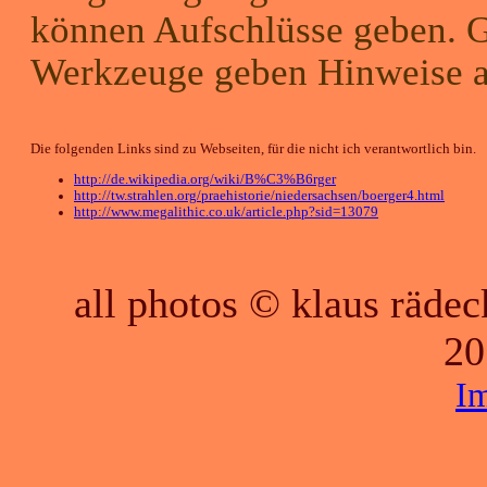
können Aufschlüsse geben. G
Werkzeuge geben Hinweise a
Die folgenden Links sind zu Webseiten, für die nicht ich verantwortlich bin.
http://de.wikipedia.org/wiki/B%C3%B6rger
http://tw.strahlen.org/praehistorie/niedersachsen/boerger4.html
http://www.megalithic.co.uk/article.php?sid=13079
all photos © klaus räde
20
I