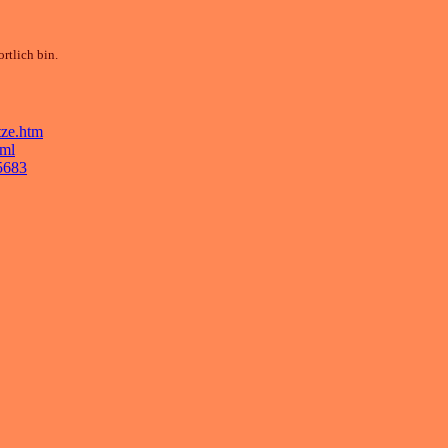
rtlich bin.
tze.htm
tml
35683