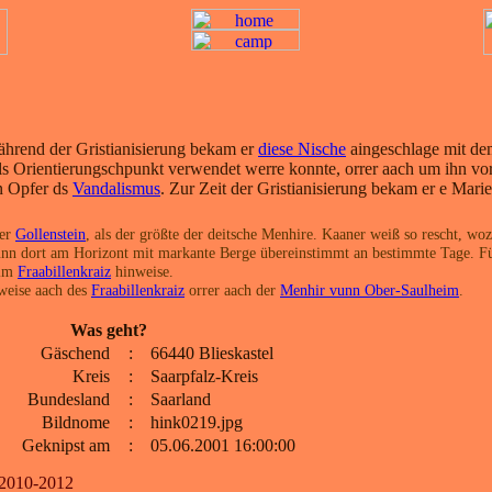
Während der Gristianisierung bekam er
diese Nische
aingeschlage mit dem
ls Orientierungschpunkt verwendet werre konnte, orrer aach um ihn vor 
n Opfer ds
Vandalismus
. Zur Zeit der Gristianisierung bekam er e Marie
der
Gollenstein
, als der größte der deitsche Menhire. Kaaner weiß so rescht, woz
nn dort am Horizont mit markante Berge übereinstimmt an bestimmte Tage. Für 
 im
Fraabillenkraiz
hinweise.
sweise aach des
Fraabillenkraiz
orrer aach der
Menhir vunn Ober-Saulheim
.
Was geht?
Gäschend
:
66440 Blieskastel
Kreis
:
Saarpfalz-Kreis
Bundesland
:
Saarland
Bildnome
:
hink0219.jpg
Geknipst am
:
05.06.2001 16:00:00
 2010-2012