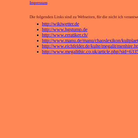
Impressum
Die folgenden Links sind zu Webseiten, für die nicht ich verantwo
http://wikiwetter.de
http://www.hgstump.de
http://www.erratiker.ch/
http://www.manu.de/manu/chaoslexikon/kultplae
http://www.eichfelder.de/kulte/megalit/menhire.h
http://www.megalithic.co.uk/article.php?sid=63