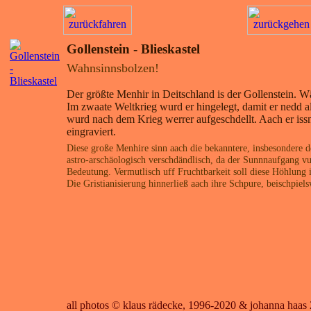
Gollenstein - Blieskastel
Wahnsinnsbolzen!
Der größte Menhir in Deitschland is der Gollenstein. 
Im zwaate Weltkrieg wurd er hingelegt, damit er nedd a
wurd nach dem Krieg werrer aufgeschdellt. Aach er iss
eingraviert.
Diese große Menhire sinn aach die bekanntere, insbesondere 
astro-arschäologisch verschdändlisch, da der Sunnnaufgang vu
Bedeutung. Vermutlisch uff Fruchtbarkeit soll diese Höhlung
Die Gristianisierung hinnerließ aach ihre Schpure, beischpiel
all photos © klaus rädecke, 1996-2020 & johanna haas