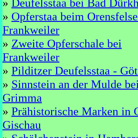
»
Deufelsstaa bei Bad Dürk
»
Opferstaa beim Orensfelse
Frankweiler
»
Zweite Opferschale bei
Frankweiler
»
Pilditzer Deufelsstaa - Gö
»
Sinnstein an der Mulde be
Grimma
»
Prähistorische Marken in 
Gischau