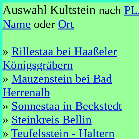
Auswahl Kultstein
nach
PL
Name
oder
Ort
»
Rillestaa bei Haaßeler
Königsgräbern
»
Mauzenstein bei Bad
Herrenalb
»
Sonnestaa in Beckstedt
»
Steinkreis Bellin
»
Teufelsstein - Haltern