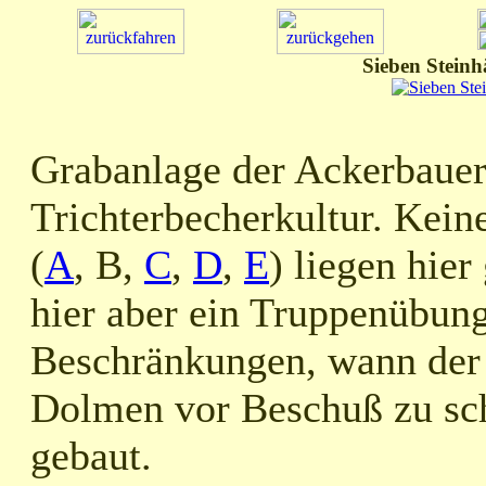
Sieben Steinh
Grabanlage der Ackerbauern
Trichterbecherkultur. Kein
(
A
, B,
C
,
D
,
E
) liegen hie
hier aber ein Truppenübungs
Beschränkungen, wann der 
Dolmen vor Beschuß zu sc
gebaut.