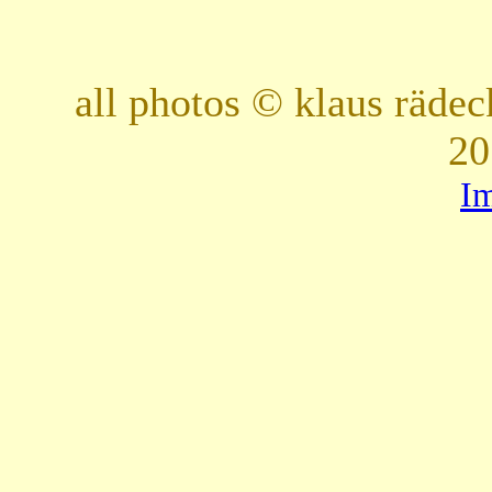
all photos © klaus räde
20
I