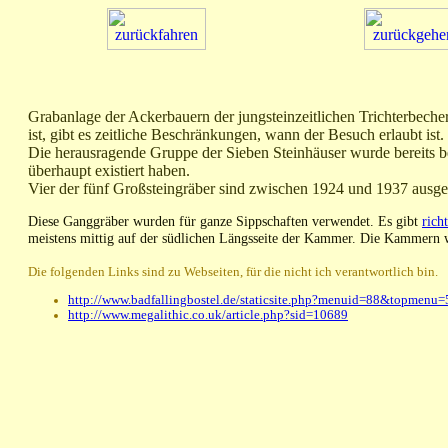
Grabanlage der Ackerbauern der jungsteinzeitlichen Trichterbecher
ist, gibt es zeitliche Beschränkungen, wann der Besuch erlaubt 
Die herausragende Gruppe der Sieben Steinhäuser wurde bereits b
überhaupt existiert haben.
Vier der fünf Großsteingräber sind zwischen 1924 und 1937 ausge
Diese Ganggräber wurden für ganze Sippschaften verwendet. Es gibt
rich
meistens mittig auf der südlichen Längsseite der Kammer. Die Kammern 
Die folgenden Links sind zu Webseiten, für die nicht ich verantwortlich bin.
http://www.badfallingbostel.de/staticsite.php?menuid=88&topmenu=
http://www.megalithic.co.uk/article.php?sid=10689