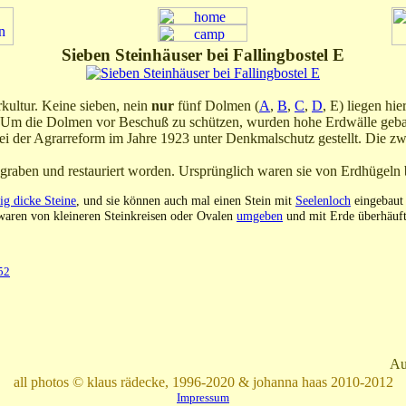
Sieben Steinhäuser bei Fallingbostel E
kultur. Keine sieben, nein
nur
fünf Dolmen (
A
,
B
,
C
,
D
, E) liegen hi
ist. Um die Dolmen vor Beschuß zu schützen, wurden hohe Erdwälle geba
ei der Agrarreform im Jahre 1923 unter Denkmalschutz gestellt. Die z
graben und restauriert worden. Ursprünglich waren sie von Erdhügeln
tig dicke Steine
, und sie können auch mal einen Stein mit
Seelenloch
eingebaut 
waren von kleineren Steinkreisen oder Ovalen
umgeben
und mit Erde überhäuft
52
Au
all photos © klaus rädecke, 1996-2020 & johanna haas 2010-2012
Impressum