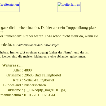
er ganz dicht nebeneinander. Da hier aber ein Truppenübungsplatz
ut.
wei "fehlenden" Gräber waren 1744 schon nicht mehr da, wenn sie
 bedeckt.
Mit Informationen der Hinweistafel
haben. Immer gibt es einen Zugang (daher der Name), und der ist
. Leider sind die meisten kleineren Steine abhanden gekommen.
Weiteres zu...
Alter
:
4800
Ortsname
:
29683 Bad Fallingbostel
Kreis
:
Soltau-Fallingbostel
Bundesland
:
Niedersachsen
Bildname
:
j1_102cdpfp_imga0101.jpg
fnahmedatum
:
01.05.2011 16:51:44