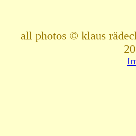
all photos © klaus räde
20
I