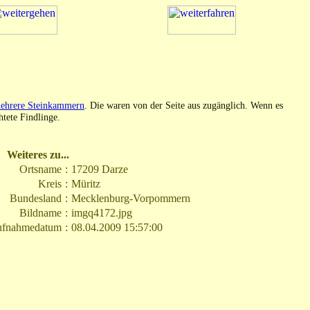
ehrere Steinkammern
. Die waren von der Seite aus zugänglich. Wenn es
htete Findlinge.
Weiteres zu...
Ortsname
:
17209 Darze
Kreis
:
Müritz
Bundesland
:
Mecklenburg-Vorpommern
Bildname
:
imgq4172.jpg
fnahmedatum
:
08.04.2009 15:57:00