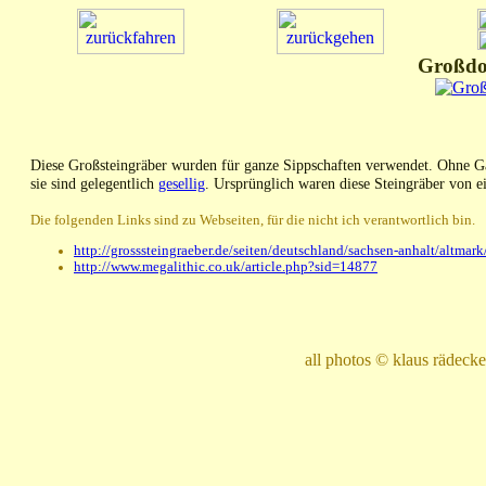
Großdol
Diese Großsteingräber wurden für ganze Sippschaften verwendet. Ohne Ga
sie sind gelegentlich
gesellig
. Ursprünglich waren diese Steingräber von 
Die folgenden Links sind zu Webseiten, für die nicht ich verantwortlich bin.
http://grosssteingraeber.de/seiten/deutschland/sachsen-anhalt/altmark
http://www.megalithic.co.uk/article.php?sid=14877
all photos © klaus rädec