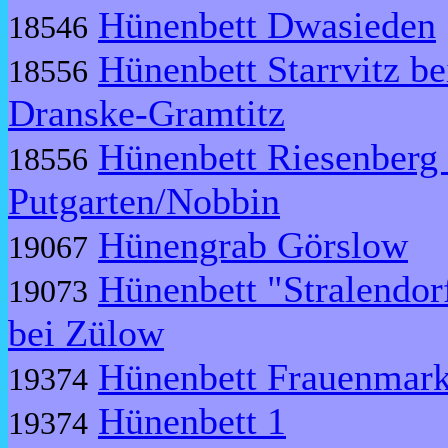
Hünenbett Dwasieden
18546
Hünenbett Starrvitz be
18556
Dranske-Gramtitz
Hünenbett Riesenberg 
18556
Putgarten/Nobbin
Hünengrab Görslow
19067
Hünenbett "Stralendor
19073
bei Zülow
Hünenbett Frauenmar
19374
Hünenbett 1
19374