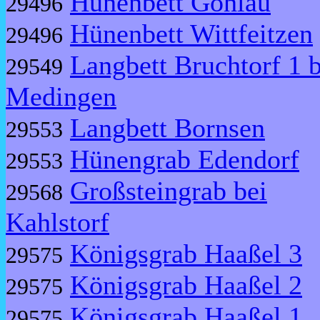
Hünenbett Gohlau
29496
Hünenbett Wittfeitzen
29496
Langbett Bruchtorf 1 b
29549
Medingen
Langbett Bornsen
29553
Hünengrab Edendorf
29553
Großsteingrab bei
29568
Kahlstorf
Königsgrab Haaßel 3
29575
Königsgrab Haaßel 2
29575
Königsgrab Haaßel 1
29575