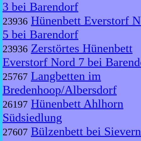
3 bei Barendorf
Hünenbett Everstorf N
23936
5 bei Barendorf
Zerstörtes Hünenbett
23936
Everstorf Nord 7 bei Barend
Langbetten im
25767
Bredenhoop/Albersdorf
Hünenbett Ahlhorn
26197
Südsiedlung
Bülzenbett bei Sievern
27607