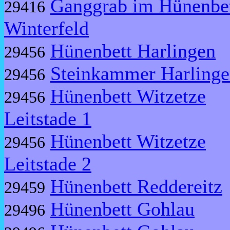
Ganggrab im Hünenbet
29416
Winterfeld
Hünenbett Harlingen
29456
Steinkammer Harling
29456
Hünenbett Witzetze
29456
Leitstade 1
Hünenbett Witzetze
29456
Leitstade 2
Hünenbett Reddereitz
29459
Hünenbett Gohlau
29496