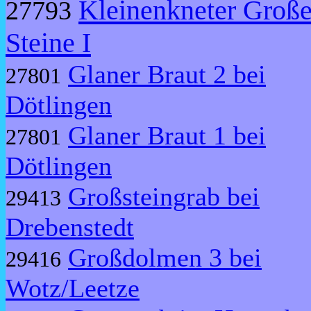
Kleinenkneter Groß
27793
Steine I
Glaner Braut 2 bei
27801
Dötlingen
Glaner Braut 1 bei
27801
Dötlingen
Großsteingrab bei
29413
Drebenstedt
Großdolmen 3 bei
29416
Wotz/Leetze