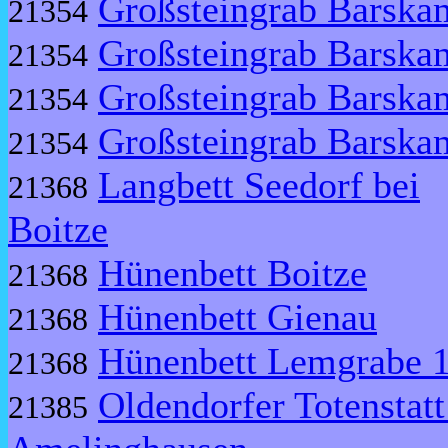
Großsteingrab Barska
21354
Großsteingrab Barska
21354
Großsteingrab Barska
21354
Großsteingrab Barska
21354
Langbett Seedorf bei
21368
Boitze
Hünenbett Boitze
21368
Hünenbett Gienau
21368
Hünenbett Lemgrabe 
21368
Oldendorfer Totenstatt
21385