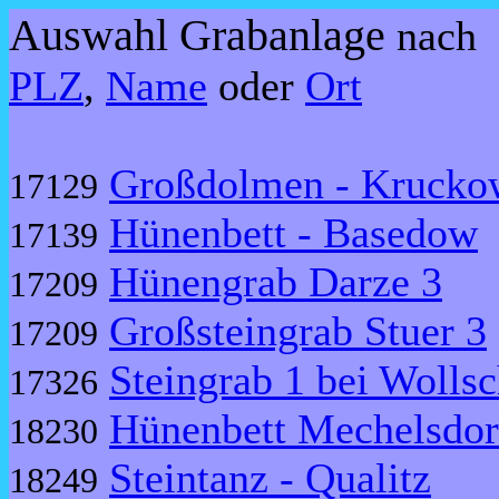
Auswahl Grabanlage
nach
PLZ
,
Name
oder
Ort
Großdolmen - Krucko
17129
Hünenbett - Basedow
17139
Hünengrab Darze 3
17209
Großsteingrab Stuer 3
17209
Steingrab 1 bei Wolls
17326
Hünenbett Mechelsdor
18230
Steintanz - Qualitz
18249