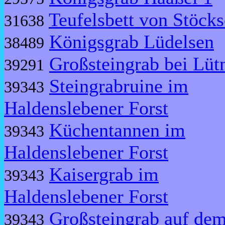
Teufelsbett von Stöcks
31638
Königsgrab Lüdelsen
38489
Großsteingrab bei Lütn
39291
Steingrabruine im
39343
Haldenslebener Forst
Küchentannen im
39343
Haldenslebener Forst
Kaisergrab im
39343
Haldenslebener Forst
Großsteingrab auf de
39343