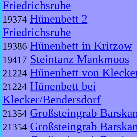
Friedrichsruhe
Hünenbett 2
19374
Friedrichsruhe
Hünenbett in Kritzow
19386
Steintanz Mankmoos
19417
Hünenbett von Klecke
21224
Hünenbett bei
21224
Klecker/Bendersdorf
Großsteingrab Barska
21354
Großsteingrab Barska
21354