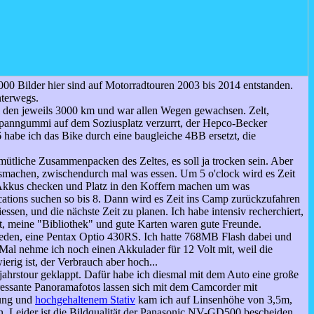
000 Bilder hier sind auf Motorradtouren 2003 bis 2014 entstanden.
nterwegs.
i den jeweils 3000 km und war allen Wegen gewachsen. Zelt,
Spanngummi auf dem Soziusplatz verzurrt, der Hepco-Becker
06 habe ich das Bike durch eine baugleiche 4BB ersetzt, die
mütliche Zusammenpacken des Zeltes, es soll ja trocken sein. Aber
usmachen, zwischendurch mal was essen. Um 5 o'clock wird es Zeit
, Akkus checken und Platz in den Koffern machen um was
ations suchen so bis 8. Dann wird es Zeit ins Camp zurückzufahren
ssen, und die nächste Zeit zu planen. Ich habe intensiv recherchiert,
rt, meine "Bibliothek" und gute Karten waren gute Freunde.
ieden, eine Pentax Optio 430RS. Ich hatte 768MB Flash dabei und
Mal nehme ich noch einen Akkulader für 12 Volt mit, weil die
ig ist, der Verbrauch aber hoch...
hjahrstour geklappt. Dafür habe ich diesmal mit dem Auto eine große
essante Panoramafotos lassen sich mit dem Camcorder mit
rung und
hochgehaltenem Stativ
kam ich auf Linsenhöhe von 3,5m,
n. Leider ist die Bildqualität der Panasonic NV-GD500 bescheiden.