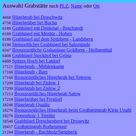
Auswahl Grabstätte
nach
PLZ
,
Name
oder
Ort
Hügelgrab bei Draschwitz
4668
Hügelgräber bei Bucha
4758
Grabhügel mit Denkmal - Brachstedt
6188
Grabhügel mit Menhir - Hohen
6188
Grabhügel auf dem Spitzberg - Landsberg
6188
Steinzeitlicher Grabhügel bei Salzmünde
6198
Bronzezeitliche Grabanlage Goldberg - Heiligenthal
6347
Grabhügel Stockhof bei Gröna
6408
Spitzes Hoch bei Latdorf
6408
Hügelgrab - Mühlenkamp
17121
Hügelgrab - Barz
17166
Bronzezeitliches Hügelgrab bei Teterow
17166
Hügelgrab bei Zislow 1
17209
Hügelgrab bei Zislow 2
17209
Bronzezeitliches Hügelgrab Satow
17213
Hügelgräber bei Freidorf
17219
Hügelgrab Qualitz
18246
Bronzezeitliches Hügelgrab beim Großsteingrab Klein Upahl
18276
Herrenholz 1 Tieplitz
18276
Grabhügel Dreschenberg bei Drosevitz
18546
Großsteingrab Rothenmoor
19417
Hügelgrab - Buchholz/Steinbeck
21244