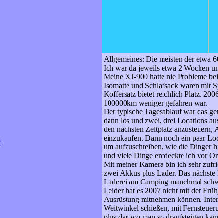
Allgemeines: Die meisten der etwa 6
Ich war da jeweils etwa 2 Wochen u
Meine XJ-900 hatte nie Probleme be
Isomatte und Schlafsack waren mit 
Koffersatz bietet reichlich Platz. 20
100000km weniger gefahren war.
Der typische Tagesablauf war das ge
dann los und zwei, drei Locations a
den nächsten Zeltplatz anzusteuern
einzukaufen. Dann noch ein paar Loc
f
um aufzuschreiben, wie die Dinger hie
und viele Dinge entdeckte ich vor O
Mit meiner Kamera bin ich sehr zufr
zwei Akkus plus Lader. Das nächste 
Laderei am Camping manchmal schwier
Leider hat es 2007 nicht mit der Frü
Ausrüstung mitnehmen können. Inter
Weitwinkel schießen, mit Fernsteue
plus das wo man so draufsteigen kan