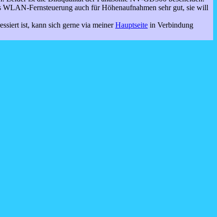
s WLAN-Fernsteuerung auch für Höhenaufnahmen sehr gut, sie will
ssiert ist, kann sich gerne via meiner
Hauptseite
in Verbindung