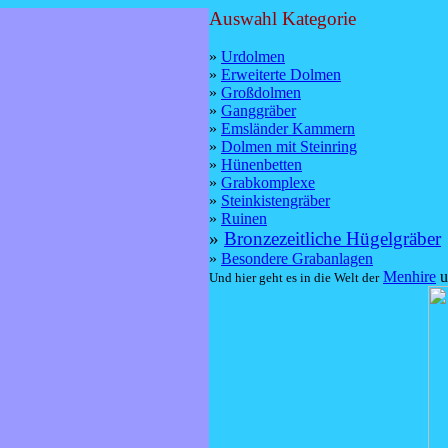
Auswahl Kategorie
»
Urdolmen
»
Erweiterte Dolmen
»
Großdolmen
»
Ganggräber
»
Emsländer Kammern
»
Dolmen mit Steinring
»
Hünenbetten
»
Grabkomplexe
»
Steinkistengräber
»
Ruinen
»
Bronzezeitliche Hügelgräber
»
Besondere Grabanlagen
Menhire
u
Und hier geht es in die Welt der