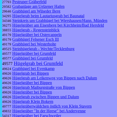
Pestruper Gräberfeld
27793
Grabanlage am Uelzener Hafen
29582
Grabhügel am Wilseder Berg
29646
Hügelgrab beim Lautariusgrab bei Baunatal
34295
Steinkreis um Grabhügel bei Wiershausen/Hann. Münden
34346
Hügelgräber am Eisenberg bei Kirchheim/Bad Hersfeld
36275
Hügelgrab - Regensteinblick
38855
Hügelgräber bei Ostercappeln
49179
Grabhügel Felsener Esch III
49179
Grabhügel bei Westerholte
49179
Steinhügelgrab - Wechte/Tecklenburg
49525
Hügelgräber bei Grumfeld
49577
Grabhügel bei Grumfeld
49577
Hügelgrab bei Grumfeld
49577
Grabhügel bei Evenkamp
49624
Hügelgrab bei Bippen
49626
Hügelgrab am Leikenweg von Bippen nach Dalum
49626
Hügelgräber bei Bippen
49626
Hügelgrab Maiburgstraße von Bippen
49626
Hügelgräber bei Bippen
49626
Hügelgrab zwischen Bippen und Dalum
49626
Hügelgrab Klein Bokern
49626
Hügelgräberwäldchen östlich von Klein Stavern
49777
Hügelgräber "In der Heese" bei Andervenne
49832
Hügelgräber bei Farschweiler
54317