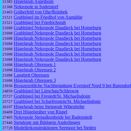
Hügelgrab Aspelhorn
21385
Nekropole in Soderstorf
21388
Gräberfeld von Ohe/Reinbek
21465
Grabhügel im Friedhof von Aumühle
21521
Grabhügel bei Friedrichsruh
21521
Grabhügel Nekropole Daudieck bei Horneburg
21698
Grabhügel Nekropole Daudieck bei Horneburg
21698
Hügelgrab Nekropole Daudieck bei Horneburg
21698
Hügelgrab Nekropole Daudieck bei Horneburg
21698
Hügelgrab Nekropole Daudieck bei Horneburg
21698
Hügelgrab Nekropole Daudieck bei Horneburg
21698
Hügelgrab Nekropole Daudieck bei Horneburg
21698
Hügelgrab Ohrensen 1
21698
Hügelgrab Ohrensen 2
21698
Langbett Ohrensen
21698
Hügelgrab Ohrensen 3
21698
Bronzezeitliche Nachbestattung Everstorf Nord 9 bei Barendor
23936
Grabhügel bei Lürschau/Schleswig
24850
Grabhügel bei Frestedt/St. Michaelisdonn
25727
Grabhügel bei Scharfenstein/St. Michaelisdonn
25727
Hügelgrab beim Steingrab Wittenhöhe
26197
Drei Hügelgräber von Rispel
26409
Nekropole Steinalkenheide bei Badenstedt
27405
Steinkiste mit Bildstein Anderlingen
27446
Modellrekonstruktionen Seemoor bei Steden
27729